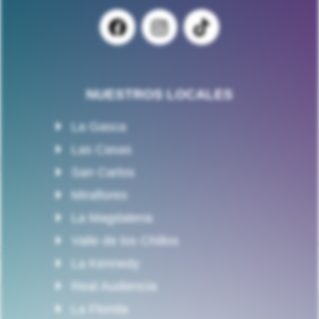
NUESTROS LOCALES
La Gasca
Las Casas
San Carlos
Miraflores
La Magdalena
Valle de los Chillos
La Kennedy
Real Audiencia
La Florida