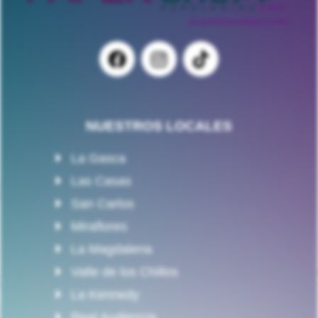
NUESTROS LOCALES
La Gasca
Las Casas
San Carlos
Miraflores
La Magdalena
Valle de los Chillos
La Kennedy
Real Audiencia