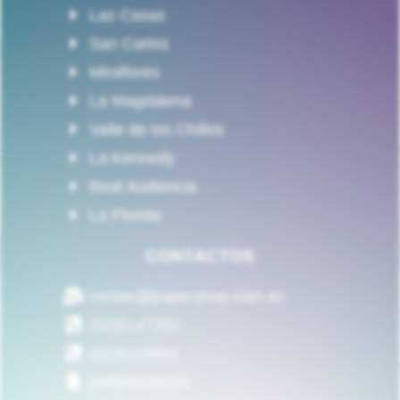
Las Casas
San Carlos
Miraflores
La Magdalena
Valle de los Chillos
La Kennedy
Real Audiencia
La Florida
CONTACTOS
ventas@papershop.com.ec
(02)5147202
(02)5103601
(09)98829833