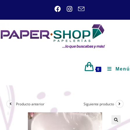
Menú
0
Producto anterior
Siguiente producto
🔍