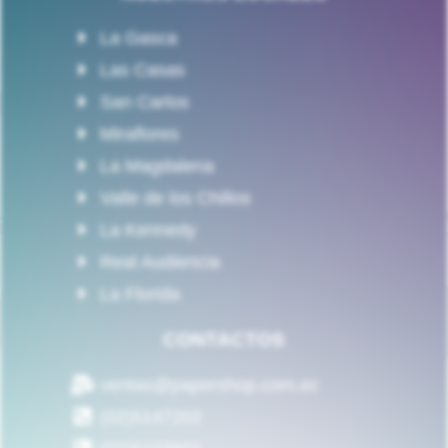
La Gasca
Las Casas
San Carlos
Miraflores
La Magdalena
Valle de los Chillos
La Kennedy
Real Audiencia
La Florida
CONTACTOS
ventas@papershop.com.ec
(02)5147202