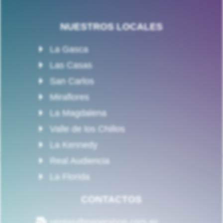
NUESTROS LOCALES
La Gasca
Las Casas
San Carlos
Miraflores
La Magdalena
Valle de los Chillos
La Kennedy
Real Audiencia
La Florida
CONTACTOS
ventas@papershop.com.ec