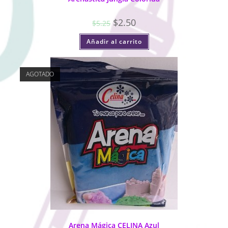
$
2.50
$
5.25
Añadir al carrito
AGOTADO
Arena Mágica CELINA Azul