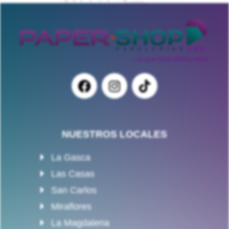
NUESTROS LOCALES
La Gasca
Las Casas
San Carlos
Miraflores
La Magdalena