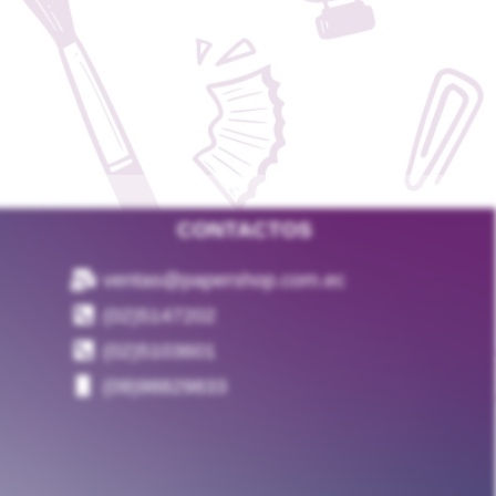
CONTACTOS
ventas@papershop.com.ec
(02)5147202
(02)5103601
(09)98829833