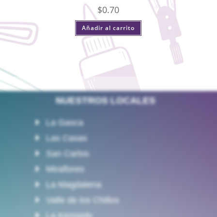
$
0.70
Añadir al carrito
NUESTROS LOCALES
La Gasca
Las Casas
San Carlos
Miraflores
La Magdalena
Valle de los Chillos
La Kennedy