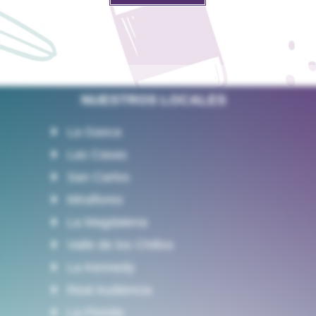
NUESTROS LOCALES
La Gasca
Las Casas
San Carlos
Miraflores
La Magdalena
Valle de los Chillos
La Kennedy
Real Audiencia
La Florida