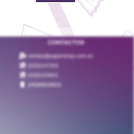
CONTACTOS
ventas@papershop.com.ec
(02)5147202
(02)5103601
(09)98829833