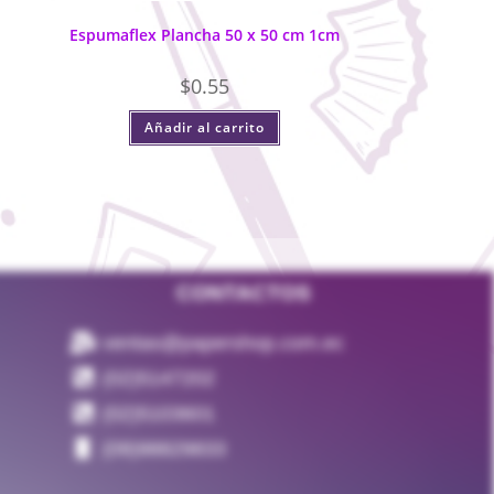
Espumaflex Plancha 50 x 50 cm 1cm
$
0.55
Añadir al carrito
CONTACTOS
ventas@papershop.com.ec
(02)5147202
(02)5103601
(09)98829833