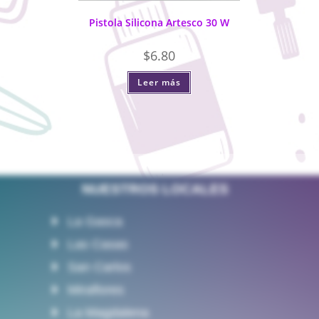
Pistola Silicona Artesco 30 W
$
6.80
Leer más
NUESTROS LOCALES
La Gasca
Las Casas
San Carlos
Miraflores
La Magdalena