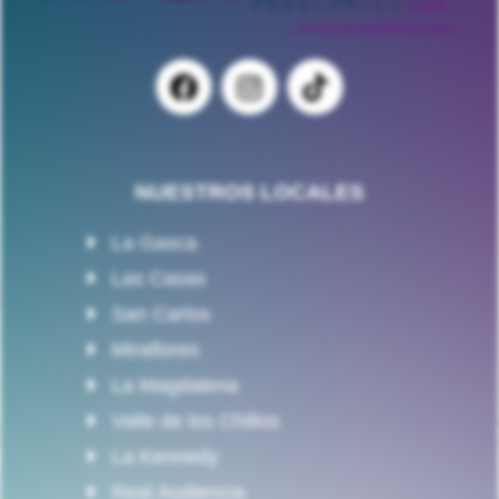
NUESTROS LOCALES
La Gasca
Las Casas
San Carlos
Miraflores
La Magdalena
Valle de los Chillos
La Kennedy
Real Audiencia