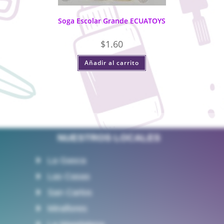
Soga Escolar Grande ECUATOYS
$
1.60
Añadir al carrito
NUESTROS LOCALES
La Gasca
Las Casas
San Carlos
Miraflores