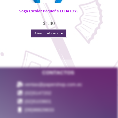
Soga Escolar Pequeña ECUATOYS
$
1.40
Añadir al carrito
CONTACTOS
ventas@papershop.com.ec
(02)5147202
(02)5103601
(09)98829833