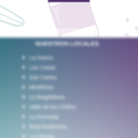
NUESTROS LOCALES
La Gasca
Las Casas
San Carlos
Miraflores
La Magdalena
Valle de los Chillos
La Kennedy
Real Audiencia
La Florida