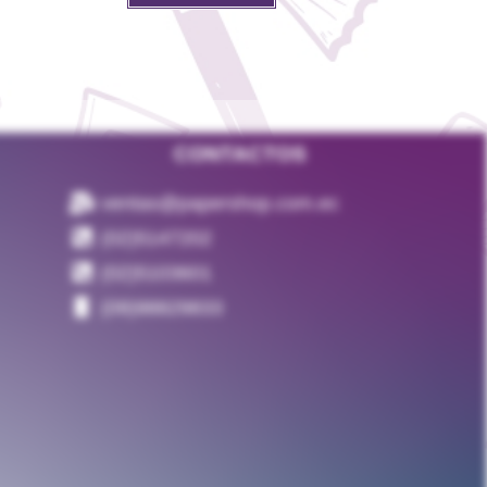
CONTACTOS
ventas@papershop.com.ec
(02)5147202
(02)5103601
(09)98829833