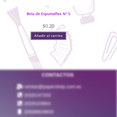
Bola de Espumaflex N° 5
$
0.20
Añadir al carrito
CONTACTOS
ventas@papershop.com.ec
(02)5147202
(02)5103601
(09)98829833