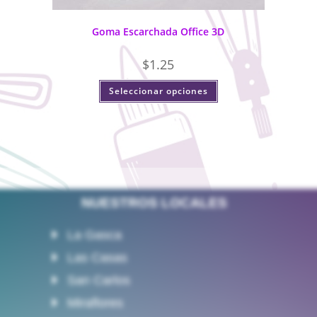
Goma Escarchada Office 3D
$
1.25
Seleccionar opciones
NUESTROS LOCALES
La Gasca
Las Casas
San Carlos
Miraflores