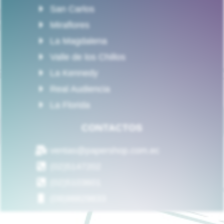
San Carlos
Miraflores
La Magdalena
Valle de los Chillos
La Kennedy
Real Audiencia
La Florida
CONTACTOS
ventas@papershop.com.ec
(02)5147202
(02)5103601
(09)98829833