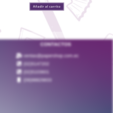
Añadir al carrito
CONTACTOS
ventas@papershop.com.ec
(02)5147202
(02)5103601
(09)98829833