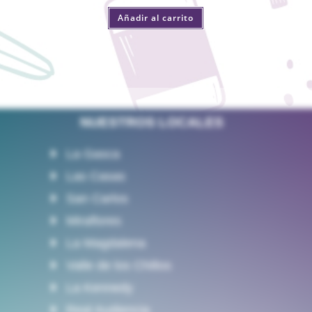
Añadir al carrito
NUESTROS LOCALES
La Gasca
Las Casas
San Carlos
Miraflores
La Magdalena
Valle de los Chillos
La Kennedy
Real Audiencia