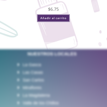
$
6.75
Añadir al carrito
NUESTROS LOCALES
La Gasca
Las Casas
San Carlos
Miraflores
La Magdalena
Valle de los Chillos