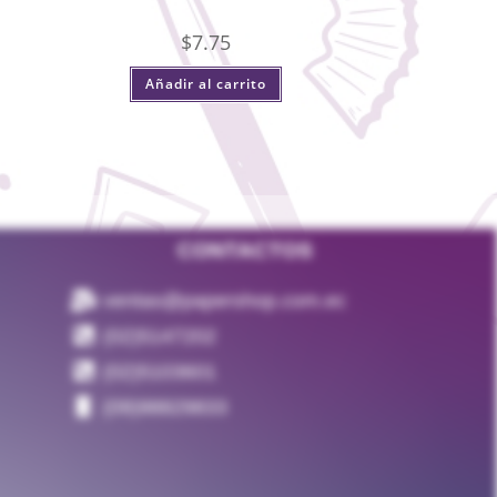
$
7.75
Añadir al carrito
CONTACTOS
ventas@papershop.com.ec
(02)5147202
(02)5103601
(09)98829833