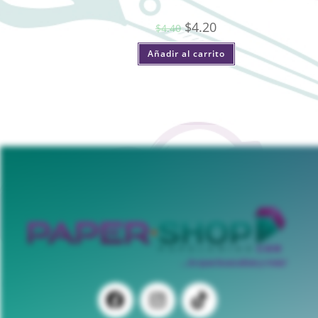
$
4.20
$
4.40
Añadir al carrito