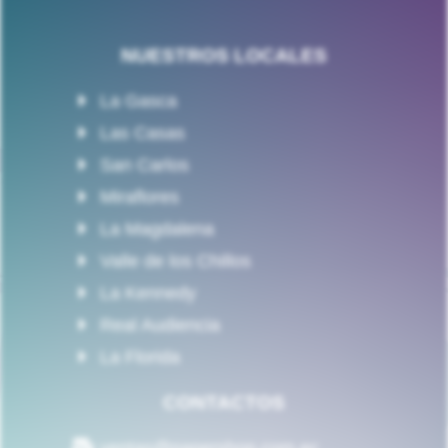
NUESTROS LOCALES
La Gasca
Las Casas
San Carlos
Miraflores
La Magdalena
Valle de los Chillos
La Kennedy
Real Audiencia
La Florida
CONTACTOS