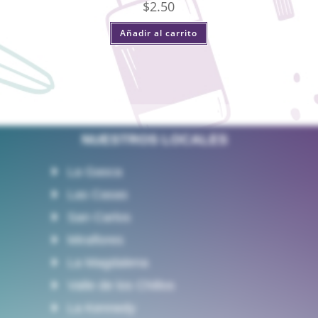
$
2.50
Añadir al carrito
NUESTROS LOCALES
La Gasca
Las Casas
San Carlos
Miraflores
La Magdalena
Valle de los Chillos
La Kennedy