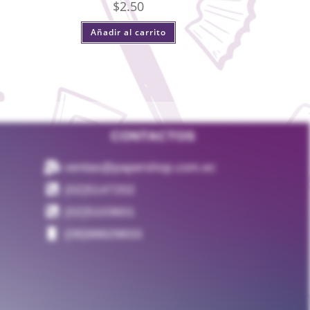
$
2.50
Añadir al carrito
CONTACTOS
ventas@papershop.com.ec
(02)5147202
(02)5103601
(09)98829833