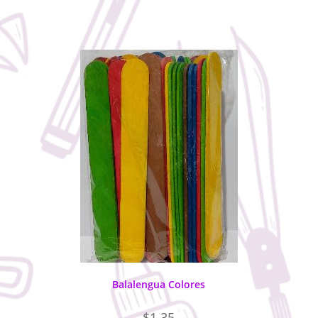
Balalengua Colores
$
1.35