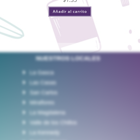
Añadir al carrito
NUESTROS LOCALES
La Gasca
Las Casas
San Carlos
Miraflores
La Magdalena
Valle de los Chillos
La Kennedy