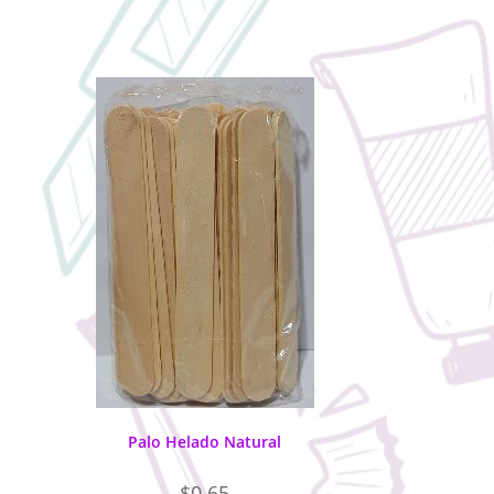
Palo Helado Natural
$
0.65