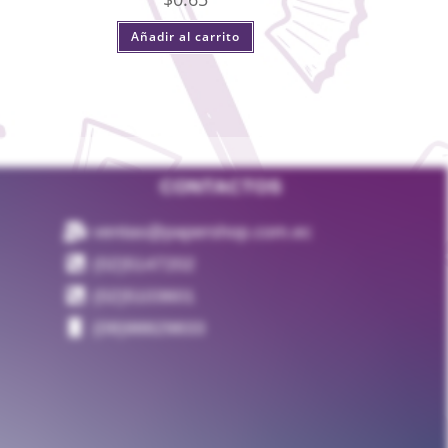
Añadir al carrito
CONTACTOS
ventas@papershop.com.ec
(02)5147202
(02)5103601
(09)98829833