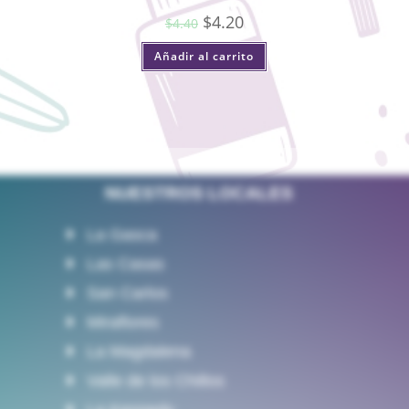
$
4.20
$
4.40
Añadir al carrito
NUESTROS LOCALES
La Gasca
Las Casas
San Carlos
Miraflores
La Magdalena
Valle de los Chillos