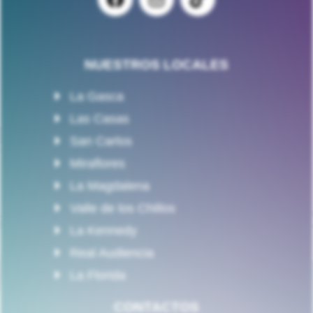
NUESTROS LOCALES
La Gasca
Las Casas
San Carlos
Miraflores
La Magdalena
Valle de los Chillos
La Kennedy
Real Audiencia
La Florida
CONTACTOS