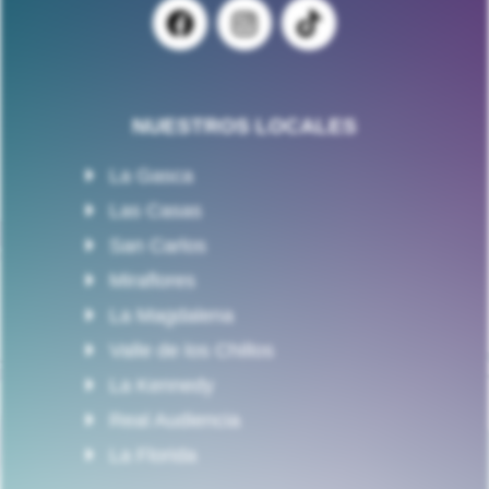
NUESTROS LOCALES
La Gasca
Las Casas
San Carlos
Miraflores
La Magdalena
Valle de los Chillos
La Kennedy
Real Audiencia
La Florida