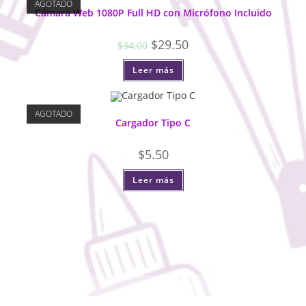
AGOTADO
Cámara Web 1080P Full HD con Micrófono Incluido
$
29.50
$
34.00
Leer más
AGOTADO
Cargador Tipo C
$
5.50
Leer más