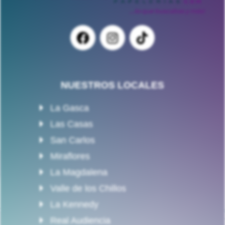
NUESTROS LOCALES
La Gasca
Las Casas
San Carlos
Miraflores
La Magdalena
Valle de los Chillos
La Kennedy
Real Audiencia