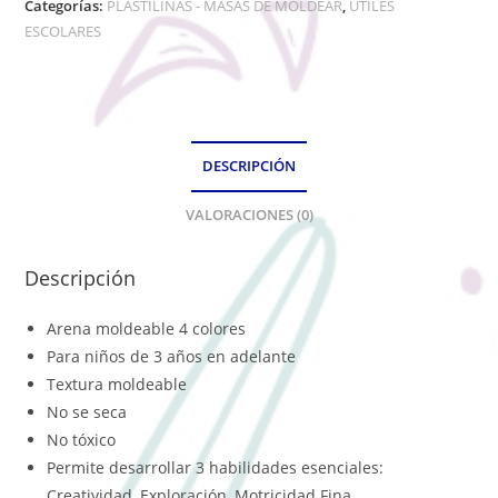
Categorías:
PLASTILINAS - MASAS DE MOLDEAR
,
ÚTILES
ESCOLARES
DESCRIPCIÓN
VALORACIONES (0)
Descripción
Arena moldeable 4 colores
Para niños de 3 años en adelante
Textura moldeable
No se seca
No tóxico
Permite desarrollar 3 habilidades esenciales:
Creatividad, Exploración, Motricidad Fina