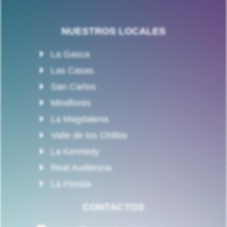
NUESTROS LOCALES
La Gasca
Las Casas
San Carlos
Miraflores
La Magdalena
Valle de los Chillos
La Kennedy
Real Audiencia
La Florida
CONTACTOS