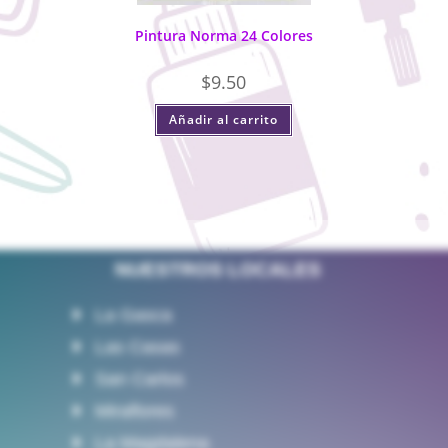
Pintura Norma 24 Colores
$
9.50
Añadir al carrito
NUESTROS LOCALES
La Gasca
Las Casas
San Carlos
Miraflores
La Magdalena