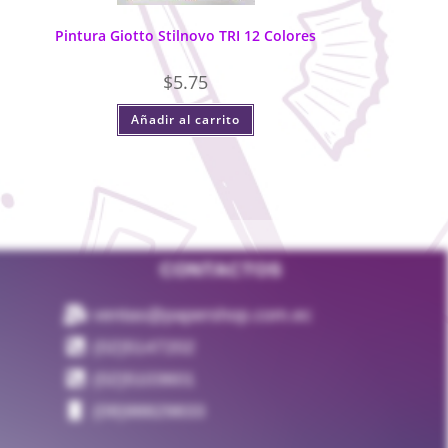
Pintura Giotto Stilnovo TRI 12 Colores
$
5.75
Añadir al carrito
CONTACTOS
ventas@papershop.com.ec
(02)5147202
(02)5103601
(09)98829833