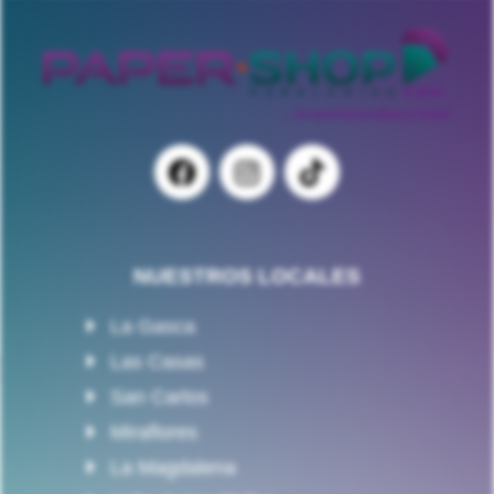
NUESTROS LOCALES
La Gasca
Las Casas
San Carlos
Miraflores
La Magdalena