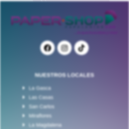
NUESTROS LOCALES
La Gasca
Las Casas
San Carlos
Miraflores
La Magdalena