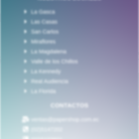
La Gasca
Las Casas
San Carlos
Miraflores
La Magdalena
Valle de los Chillos
La Kennedy
Real Audiencia
La Florida
CONTACTOS
ventas@papershop.com.ec
(02)5147202