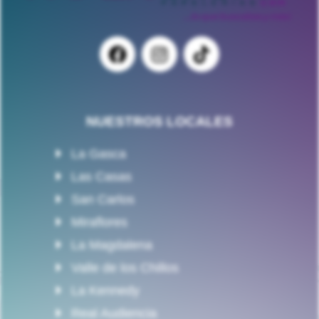
NUESTROS LOCALES
La Gasca
Las Casas
San Carlos
Miraflores
La Magdalena
Valle de los Chillos
La Kennedy
Real Audiencia