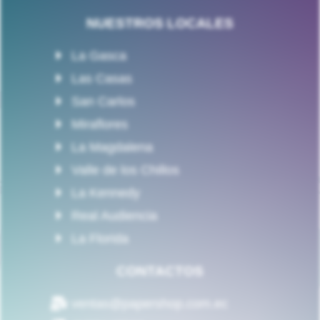
NUESTROS LOCALES
La Gasca
Las Casas
San Carlos
Miraflores
La Magdalena
Valle de los Chillos
La Kennedy
Real Audiencia
La Florida
CONTACTOS
ventas@papershop.com.ec