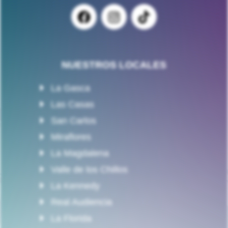
NUESTROS LOCALES
La Gasca
Las Casas
San Carlos
Miraflores
La Magdalena
Valle de los Chillos
La Kennedy
Real Audiencia
La Florida