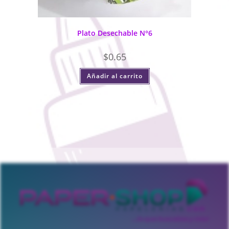
Plato Desechable N°6
$
0.65
Añadir al carrito