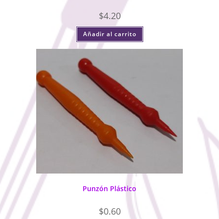
$
4.20
Añadir al carrito
Punzón Plástico
$
0.60