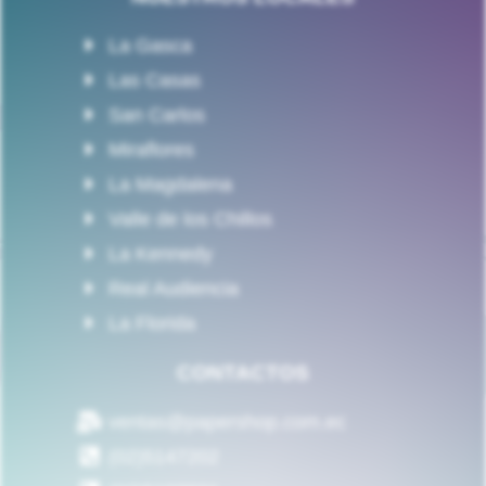
La Gasca
Las Casas
San Carlos
Miraflores
La Magdalena
Valle de los Chillos
La Kennedy
Real Audiencia
La Florida
CONTACTOS
ventas@papershop.com.ec
(02)5147202