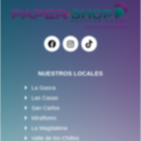
NUESTROS LOCALES
La Gasca
Las Casas
San Carlos
Miraflores
La Magdalena
Valle de los Chillos