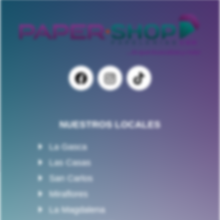
NUESTROS LOCALES
La Gasca
Las Casas
San Carlos
Miraflores
La Magdalena