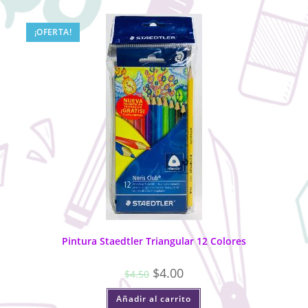
¡OFERTA!
Pintura Staedtler Triangular 12 Colores
$
4.00
$
4.50
Añadir al carrito