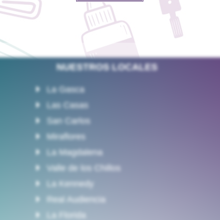
NUESTROS LOCALES
La Gasca
Las Casas
San Carlos
Miraflores
La Magdalena
Valle de los Chillos
La Kennedy
Real Audiencia
La Florida