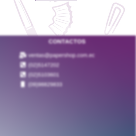
CONTACTOS
ventas@papershop.com.ec
(02)5147202
(02)5103601
(09)98829833