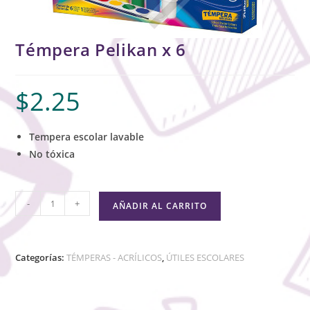
Témpera Pelikan x 6
$
2.25
Tempera escolar lavable
No tóxica
-
+
AÑADIR AL CARRITO
Categorías:
TÉMPERAS - ACRÍLICOS
,
ÚTILES ESCOLARES