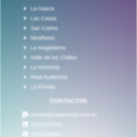
La Gasca
Las Casas
San Carlos
Miraflores
La Magdalena
Valle de los Chillos
La Kennedy
Real Audiencia
La Florida
CONTACTOS
ventas@papershop.com.ec
(02)5147202
(02)5103601