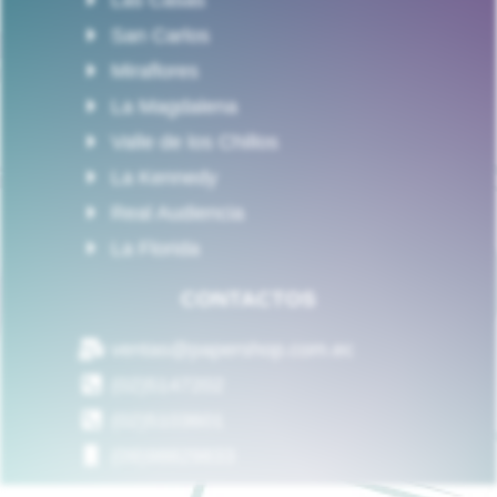
Las Casas
San Carlos
Miraflores
La Magdalena
Valle de los Chillos
La Kennedy
Real Audiencia
La Florida
CONTACTOS
ventas@papershop.com.ec
(02)5147202
(02)5103601
(09)98829833