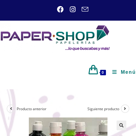
Menú
0
Producto anterior
Siguiente producto
🔍