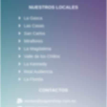
NUESTROS LOCALES
La Gasca
Las Casas
San Carlos
Miraflores
La Magdalena
Valle de los Chillos
La Kennedy
Real Audiencia
La Florida
CONTACTOS
ventas@papershop.com.ec