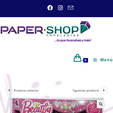
Menú
0
Producto anterior
Siguiente producto
🔍