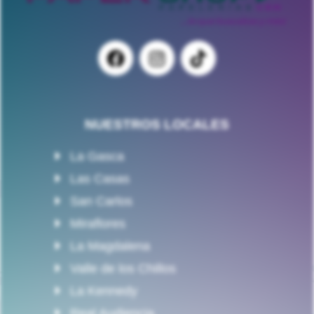
NUESTROS LOCALES
La Gasca
Las Casas
San Carlos
Miraflores
La Magdalena
Valle de los Chillos
La Kennedy
Real Audiencia