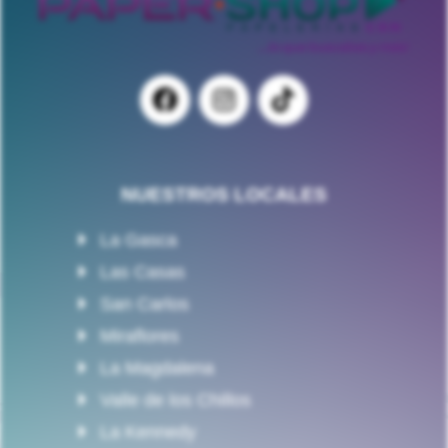
NUESTROS LOCALES
La Gasca
Las Casas
San Carlos
Miraflores
La Magdalena
Valle de los Chillos
La Kennedy