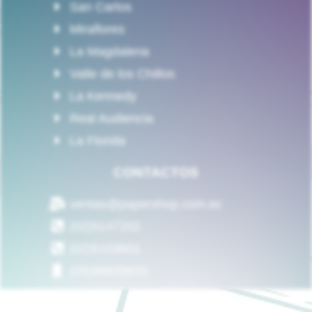
San Carlos
Miraflores
La Magdalena
Valle de los Chillos
La Kennedy
Real Audiencia
La Florida
CONTACTOS
ventas@papershop.com.ec
(02)5147202
(02)5103601
(09)98829833