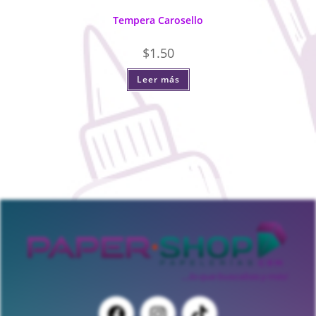
Tempera Carosello
$
1.50
Leer más