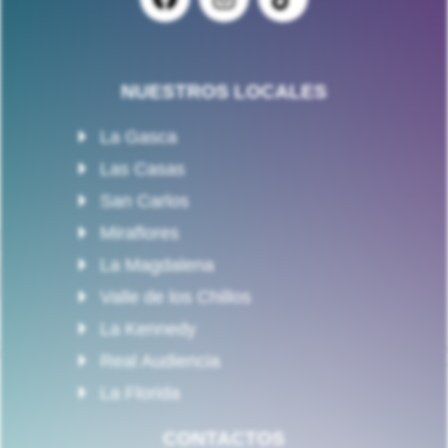
NUESTROS LOCALES
La Gasca
Las Casas
San Carlos
Miraflores
La Magdalena
Valle de los Chillos
La Kennedy
Real Audiencia
La Florida
CONTACTOS