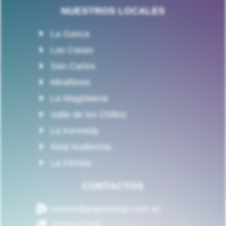
NUESTROS LOCALES
La Gasca
Las Casas
San Carlos
Miraflores
La Magdalena
Valle de los Chillos
La Kennedy
Real Audiencia
La Florida
CONTACTOS
ventas@papershop.com.ec
(02)5147202