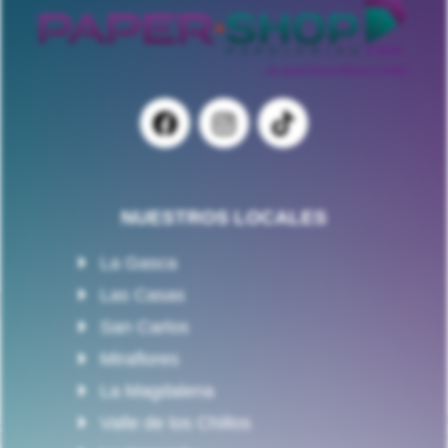
NUESTROS LOCALES
La Gasca
Las Casas
San Carlos
Miraflores
La Magdalena
Valle de los Chillos