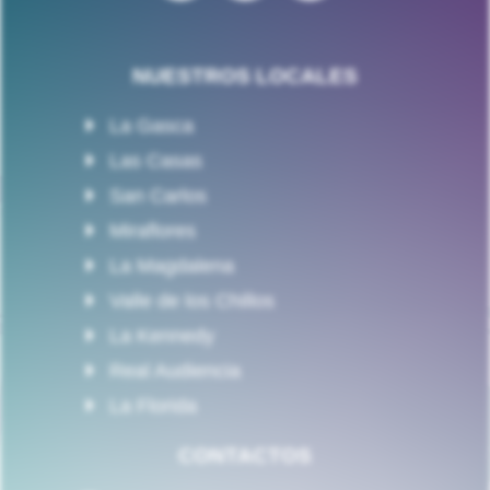
NUESTROS LOCALES
La Gasca
Las Casas
San Carlos
Miraflores
La Magdalena
Valle de los Chillos
La Kennedy
Real Audiencia
La Florida
CONTACTOS