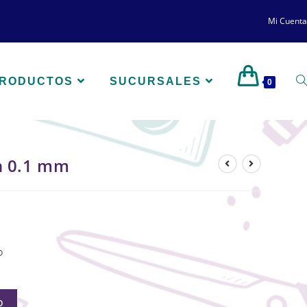
Mi Cuenta
PRODUCTOS
SUCURSALES
0
n 0.1 mm
o
O