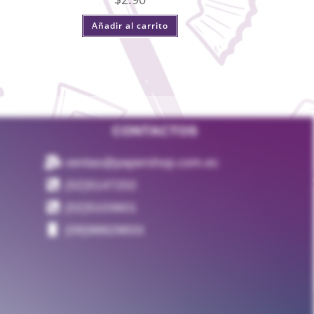
Añadir al carrito
CONTACTOS
ventas@papershop.com.ec
(02)5147202
(02)5103601
(09)98829833