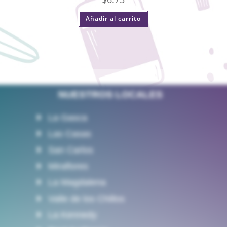
Añadir al carrito
NUESTROS LOCALES
La Gasca
Las Casas
San Carlos
Miraflores
La Magdalena
Valle de los Chillos
La Kennedy