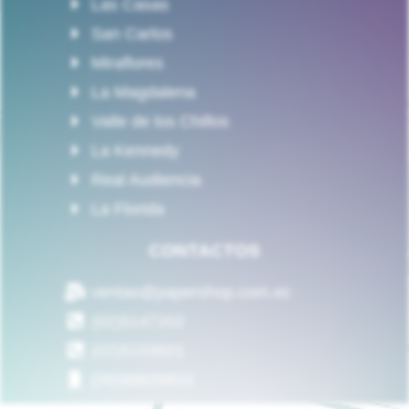
Las Casas
San Carlos
Miraflores
La Magdalena
Valle de los Chillos
La Kennedy
Real Audiencia
La Florida
CONTACTOS
ventas@papershop.com.ec
(02)5147202
(02)5103601
(09)98829833