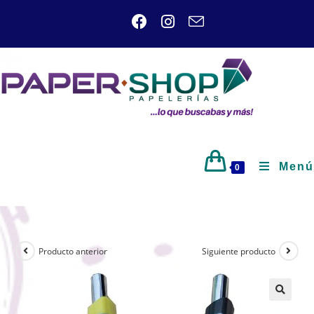
Menú
0
Producto anterior
Siguiente producto
🔍