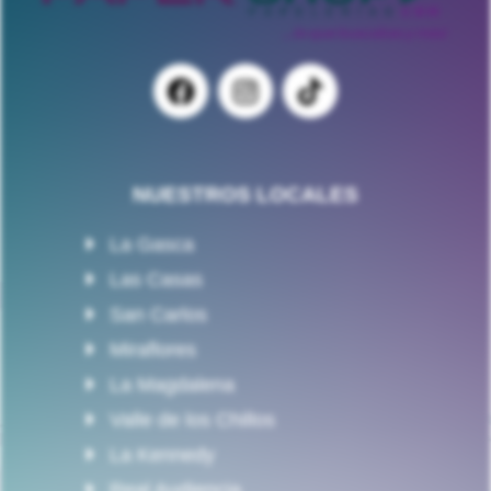
NUESTROS LOCALES
La Gasca
Las Casas
San Carlos
Miraflores
La Magdalena
Valle de los Chillos
La Kennedy
Real Audiencia