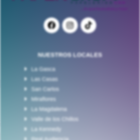
NUESTROS LOCALES
La Gasca
Las Casas
San Carlos
Miraflores
La Magdalena
Valle de los Chillos
La Kennedy
Real Audiencia